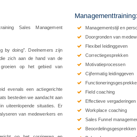
Managementtraining
training Sales Management
Managementstijl en perso
Doorgronden van medew
Flexibel leidinggeven
ng by doing”. Deelnemers zijn
Correctiegesprekken
die zich aan de hand van de
Motivatieprocessen
n groeien op het gebied van
Cijfermatig leidinggeven
Functioneringsgesprekk
eid evenals een actiegerichte
Field coaching
laats besteden we aandacht aan
Effectieve vergaderingen 
 uiteenlopende situaties. Er
Workplace coaching
nalyseren van medewerkers en
Sales Funnel manageme
Beoordelingsgesprekken
ericht op het corrigeren en