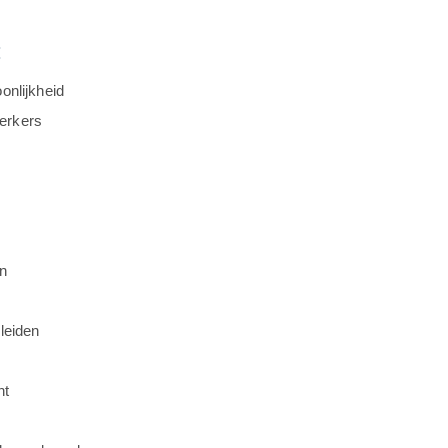
:
onlijkheid
erkers
en
leiden
nt