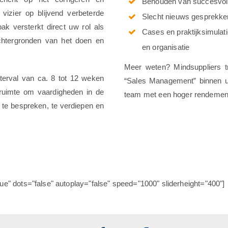
Behouden van succesvol
izier op blijvend verbeterde
Slecht nieuws gesprekke
ak versterkt direct uw rol als
Cases en praktijksimula
achtergronden van het doen en
en organisatie
Meer weten? Mindsuppliers tr
terval van ca. 8 tot 12 weken
“Sales Management” binnen uw
 ruimte om vaardigheden in de
team met een hoger rendement
g te bespreken, te verdiepen en
rue" dots="false" autoplay="false" speed="1000" sliderheight="400"]