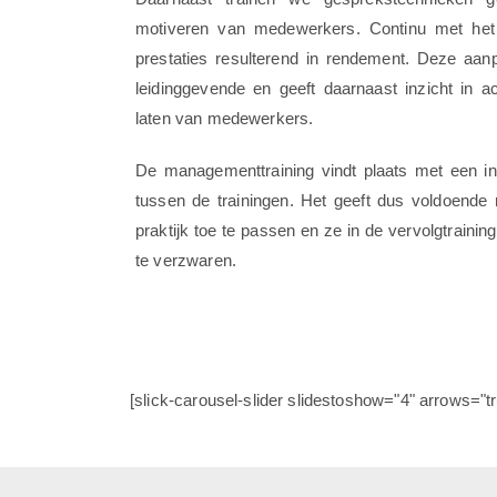
motiveren van medewerkers. Continu met het v
prestaties resulterend in rendement. Deze aanp
leidinggevende en geeft daarnaast inzicht in 
laten van medewerkers.
De managementtraining vindt plaats met een in
tussen de trainingen. Het geeft dus voldoende
praktijk toe te passen en ze in de vervolgtrainin
te verzwaren.
[slick-carousel-slider slidestoshow="4" arrows="t